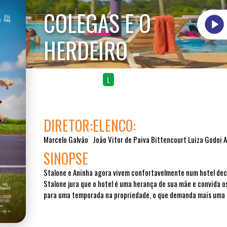
COLEGAS E O
HERDEIRO
Comédia Dramática
L
DIRETOR:
ELENCO:
Marcelo Galvão
João Vitor de Paiva Bittencourt Luiza Godoi 
SINOPSE
Stalone e Aninha agora vivem confortavelmente num hotel dec
Stalone jura que o hotel é uma herança de sua mãe e convida o
para uma temporada na propriedade, o que demanda mais uma 