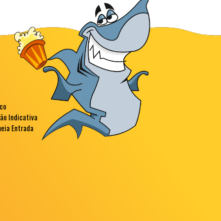
sco
ção Indicativa
meia Entrada