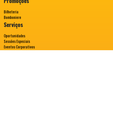
Promoções
Bilheteria
Bomboniere
Serviços
Oportunidades
Sessões Especiais
Eventos Corporativos
Cine 3
Sobre nós
Fale Conosco
Classificação Indicativa
Direito a meia Entrada