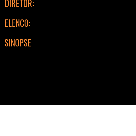
DIRETOR:
Roberto Santucci
ELENCO:
Maurício Manfrini Tirullipa Ernani Moraes
SINOPSE
Após serem jurados de morte por um traficante, os golpistas Perereca e
Moqueca fogem para bem longe, indo parar em uma pequena cidade do
interior chamada Xantózinho do Sul. Por coincidência, o novo padre da
paróquia local está chegando também e Perereca resolve assumir sua
identidade de olho nas doações para a igreja.