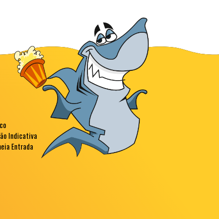
sco
ção Indicativa
meia Entrada