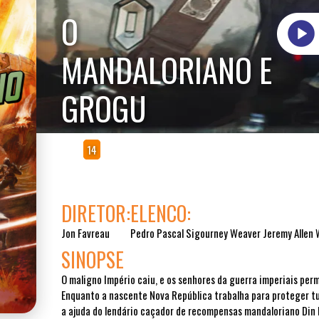
O
MANDALORIANO E
GROGU
Ação
14
DIRETOR:
ELENCO:
Jon Favreau
Pedro Pascal Sigourney Weaver Jeremy Allen 
SINOPSE
O maligno Império caiu, e os senhores da guerra imperiais per
Enquanto a nascente Nova República trabalha para proteger tu
a ajuda do lendário caçador de recompensas mandaloriano Din D