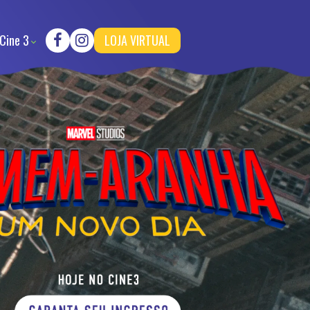
Cine 3
LOJA VIRTUAL