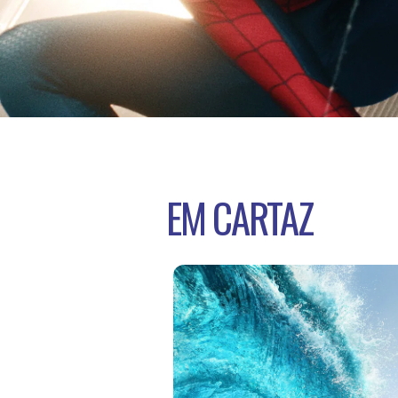
EM CARTAZ